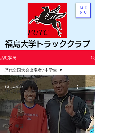
ME
NU
FUTC
福島大学トラッククラブ
活動状況
歴代全国大会出場者/中学生
すべてのカテゴリー
kikurin0812
歴代全国大会出場者/中学生
歴代全国小学生陸上競技交流大
会出場者
2022年度
2021年度