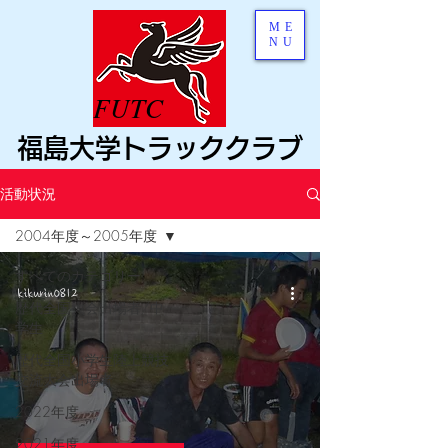
ME
NU
FUTC
福島大学トラッククラブ
活動状況
2004年度～2005年度
すべてのカテゴリー
kikurin0812
歴代全国大会出場者/中
学生
歴代全国小学生陸上競技
交流大会出場者
2022年度
2021年度