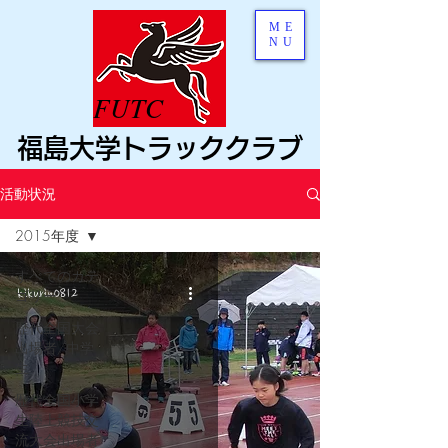
ME
NU
FUTC
福島大学トラッククラブ
活動状況
2015年度
すべてのカテ
ゴリー
kikurin0812
歴代全国大会
出場者/中学
生
歴代全国小学
生陸上競技交
流大会出場者