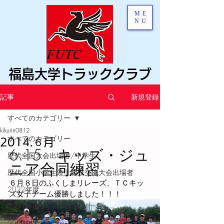
ME
NU
FUTC
福島大学トラッククラブ
記事
新規登録
すべてのカテゴリー
kikurin0812
すべてのカテゴリー
2014.６月
6.15　キッズ・ジュ
歴代全国大会出場者/中学生
ニア合同練習
歴代全国小学生陸上競技交流大会出場者
６月８日のふくしまリレーズ、ＴＣキッ
2022年度
ズ女子チーム優勝しました！！！
2021年度
2020年度