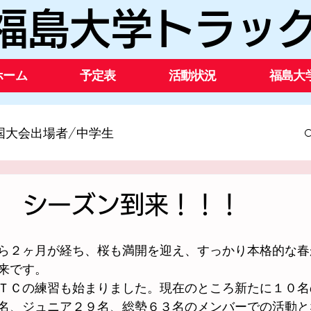
福島大学トラッ
ホーム
予定表
活動状況
福島大
国大会出場者/中学生
流大会出場者
2022年度
2021年度
4月 シーズン到来！！！
2018年度
2017年度
2016年度
ら２ヶ月が経ち、桜も満開を迎え、すっかり本格的な春
来です。
ＴＣの練習も始まりました。現在のところ新たに１０名
2013年度
2012年度
名、ジュニア２９名、総勢６３名のメンバーでの活動と