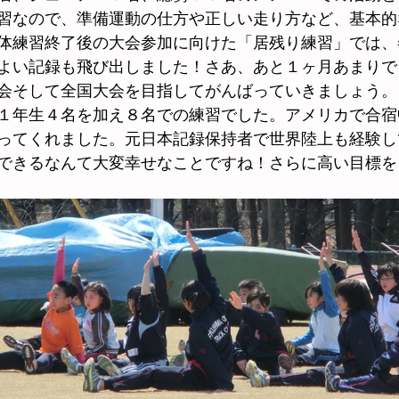
習なので、準備運動の仕方や正しい走り方など、基本的
体練習終了後の大会参加に向けた「居残り練習」では、
2008年度～2009年度
2006年度～2007年度
よい記録も飛び出しました！さあ、あと１ヶ月あまりで
会そして全国大会を目指してがんばっていきましょう。
１年生４名を加え８名での練習でした。アメリカで合宿
過去の練習風景
2003年度
2002年度
ってくれました。元日本記録保持者で世界陸上も経験し
できるなんて大変幸せなことですね！さらに高い目標を
練習風景 2023年度・2024年度
習風景2025年度
上競技交流大会出場者
練習風景2026年度