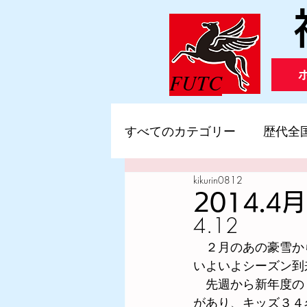
FUTC
すべてのカテゴリー
歴代全
kikurin0812
歴代全国小学生陸上競技交
2014.
4.12　
2020年度
2019年度
　２月のあの豪雪か
いよいよシーズン到
　先週から新年度の
2015年度
2014年度
があり、キッズ３４