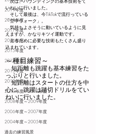
　次は、バウンディングの基本技術をて
いねいに行いました。
2019年度
　そして最後は、今TikTokで流行っている
2018年度
「空中ウォーク」。
　気持ちよさそうに動いているように見
2017年度
えますが、かなりキツイ運動です。
2016年度
　走るために必要な技術もたくさん盛り
込まれています。
2015年度
～種目練習～
2014年度
　短距離も跳躍も基本練習をた
2013年度
っぷりと行いました。
2012年度
　短距離はスタートの仕方を中
心に、跳躍は踏切ドリルをてい
2010年度～2011年度
ねいに行いました。
2008年度～2009年度
2006年度～2007年度
2004年度～2005年度
過去の練習風景