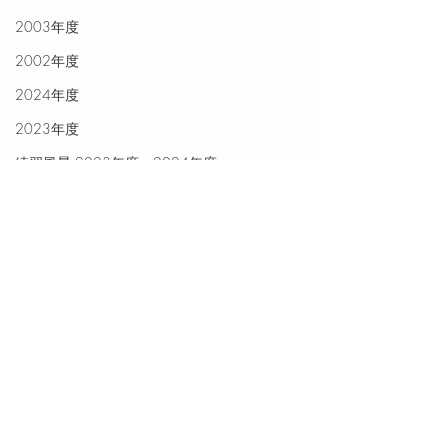
2003年度
2002年度
2024年度
2023年度
練習風景 2023年度・2024年度
2025年度の試合結果
練習風景2025年度
歴代東日本都道県小学生陸上競技交流大会出
場者
練習風景2026年度
歴代東日本都道県小学生陸上競技交流大会出
場者
【短距離のスタート練習の様子】
　正しい構え方、効率よく身体を進める