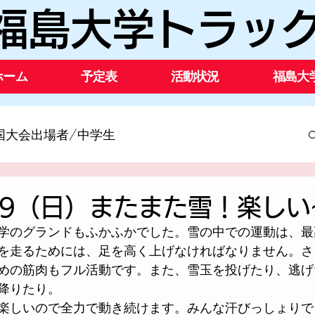
福島大学トラッ
ホーム
予定表
活動状況
福島大
国大会出場者/中学生
流大会出場者
2022年度
2021年度
2.9（日）またまた雪！楽し
学のグランドもふかふかでした。雪の中での運動は、最
2018年度
2017年度
2016年度
を走るためには、足を高く上げなければなりません。さ
めの筋肉もフル活動です。また、雪玉を投げたり、逃げ
降りたり。
2013年度
2012年度
楽しいので全力で動き続けます。みんな汗びっしょりで