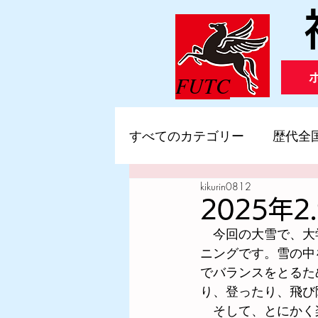
FUTC
すべてのカテゴリー
歴代全
kikurin0812
歴代全国小学生陸上競技交
2025年
　今回の大雪で、大
2020年度
2019年度
ニングです。雪の中
でバランスをとるた
り、登ったり、飛び
2015年度
2014年度
　そして、とにかく