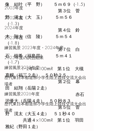
像　結叶（平　野）   　５ｍ６９（-1.5）
2003年度
　　　　　　　　　　　　第３位　菅
野　滉太（大　玉）　 　５ｍ５６
2002年度
（-1.3）
2024年度
　　　　　　　　　　　　第４位　鈴
木　翔大（信　陵）　 　５ｍ５４
2023年度
（-1.8）
練習風景 2023年度・2024年度
　　　　　　　　　　　　第７位　白
石　樹希（福島四） 　　５ｍ４１
2025年度の試合結果
（-1.7）
練習風景2025年度
　　　  1･2年4×100ｍR   第１位　大槻　
真幌（福三２走）   ５０秒２５
歴代東日本都道県小学生陸上競技交流大会出
　　　　　　　　　　　　第２位　幕
場者
田　結翔（岳陽２走）
練習風景2026年度
　　　　　　　　　　　　　　　　赤石
沢優大（岳陽４走）　５０秒８３
歴代東日本都道県小学生陸上競技交流大会出
　　　　　　　　　　　　第５位　菅
場者
野　滉太（大玉４走）　５１秒４０
　　　　共通４×100ｍR　第１位　羽田　
雅紀（野田１走）