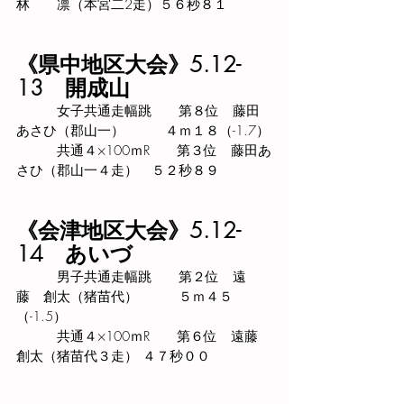
林　　凛（本宮二2走）５６秒８１
《県中地区大会》5.12-
13　開成山
　　　女子共通走幅跳　　第８位　藤田
あさひ（郡山一）　　　４ｍ１８（-1.7）
　　　共通４×100ｍR　　第３位　藤田あ
さひ（郡山一４走）　５２秒８９
《会津地区大会》5.12-
14　あいづ
　　　男子共通走幅跳　　第２位　遠
藤　創太（猪苗代）　　　５ｍ４５
（-1.5）
　　　共通４×100ｍR　　第６位　遠藤　
創太（猪苗代３走） ４７秒００