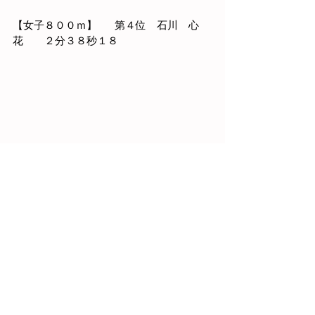
【女子８００ｍ】　  第４位　石川　心
花　　２分３８秒１８
福島県陸上競技選手権大
会
兼　福島県総合スポーツ