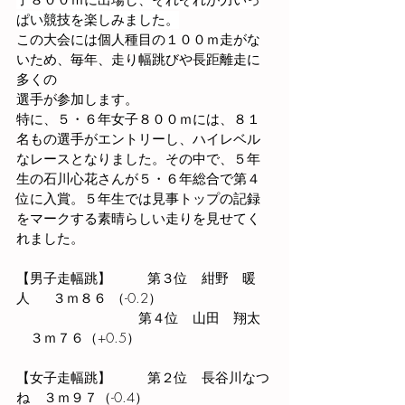
ぱい競技を楽しみました。
この大会には個人種目の１００ｍ走がな
いため、毎年、走り幅跳びや長距離走に
多くの
選手が参加します。
特に、５・６年女子８００ｍには、８１
名もの選手がエントリーし、ハイレベル
なレースとなりました。その中で、５年
生の石川心花さんが５・６年総合で第４
位に入賞。５年生では見事トップの記録
をマークする素晴らしい走りを見せてく
れました。
【男子走幅跳】　
第３位　紺野　暖
人  　３ｍ８６ （-0.2） 　
　　　　　　　　　第４位　山田　翔太  
　３ｍ７６（+0.5）
【女子走幅跳】　　  第２位　長谷川なつ
ね　３ｍ９７（-0.4）