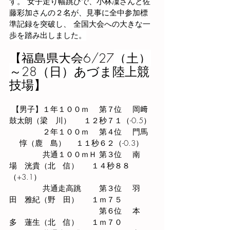
す。 女子走り幅跳びで、小林凜さんと佐
藤彩加さんの２名が、見事に全中参加標
準記録を突破し、 全国大会への大きな一
歩を踏み出しました。
【福島県大会6/27
（土）
～28（日）あづま陸上競
技場
】
 【男子】１年１００ｍ 　第７位 　岡﨑
鼓太朗（梁　川）　  １２秒７１（-0.5）
　　　　 ２年１００ｍ 　第４位 　門馬  
 　惇（鹿　島） 　１１秒６２（-0.3） 
　　　　 共通１００ｍＨ 第３位 　南
場　洸貴（北　信）　  １４秒８８
（+3.1） 
　　　　 共通走高跳 　　第３位 　羽
田　雅紀（野　田）　  １ｍ７５ 
　　　　　　　　　　　  第６位 　本
多　蓮生（北　信）　  １ｍ７０ 