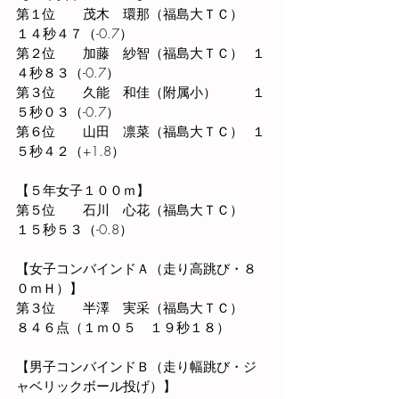
第１位　　茂木　環那（福島大ＴＣ）　
１４秒４７（-0.7）
第２位　　加藤　紗智（福島大ＴＣ）  １
４秒８３（-0.7）
第３位　　久能　和佳（
附属小
）  　　１
５秒０３（-0.7）
第６位　　山田　凛菜（福島大ＴＣ）  １
５秒４２（+1.8）
【５年女子１００ｍ】
第５位　　石川　心花（福島大ＴＣ）　
１５秒５３（-0.8）
【女子コンバインドＡ（走り高跳び・８
０ｍＨ）】
第３位　　半澤　実采（福島大ＴＣ） 　
８４６点（１ｍ０５　１９秒１８）
【男子コンバインドＢ（走り幅跳び・ジ
ャベリックボール投げ）】