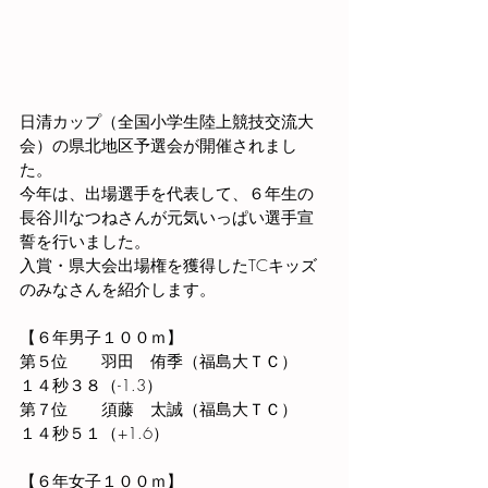
日清カップ（全国小学生陸上競技交流大
会）の県北地区予選会が開催されまし
た。
今年は、出場選手を代表して、６年生の
長谷川なつねさんが元気いっぱい選手宣
誓を行いました。
入賞・県大会出場権を獲得したTCキッズ
のみなさんを紹介します。
【６年男子１００ｍ】
第５位　　羽田　侑季（福島大ＴＣ）　
１４秒３８（-1.3）
第７位　　須藤　太誠（福島大ＴＣ）　
１４秒５１（+1.6）
【６年女子１００ｍ】　