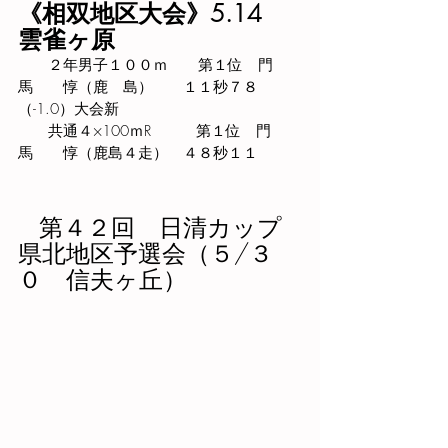
《相双地区大会》5.14　
雲雀ヶ原
　　２年男子１００ｍ　　第１位　門
馬　　惇（鹿　島）　　１１秒７８
（-1.0）大会新
　　共通４×100ｍR　　　第１位　門
馬　　惇（鹿島４走）　４８秒１１
   第４２回　日清カップ
県北地区予選会（５/３
０　信夫ヶ丘）　