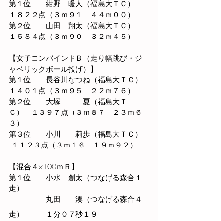
第１位　　紺野　暖人（福島大ＴＣ） 　
１８２２点（３ｍ９１　４４ｍ００）
第２位　　山田　翔太（福島大ＴＣ） 　
１５８４点（３ｍ９０　３２ｍ４５） 　
【女子コンバインドＢ（走り幅跳び・ジ
ャベリックボール投げ）】
第１位　　長谷川なつね（福島大ＴＣ） 
１４０１点（３ｍ９５　２２ｍ７６） 　
第２位　　
大塚　   　夏
（福島大Ｔ
Ｃ）　１３９７点（３ｍ８７　２３ｍ６
３）
第３位　　小川　   莉歩（福島大ＴＣ） 
 １１２３点（３ｍ１６　１９ｍ９２）
【混合４×100ｍＲ】
第１位　　小水　創太（つなげる森合１
走）
　　　　　丸田　   湊（つなげる森合４
走）　　　１分０７秒１９