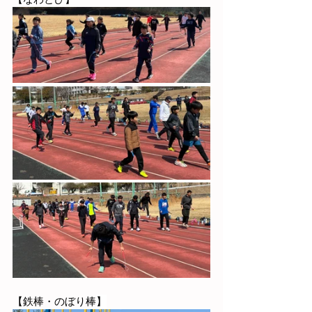
【鉄棒・のぼり棒
】