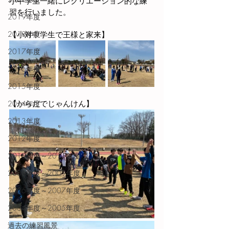
小中学生一緒にレクリエーション的な練
習を行いました。
2019年度
2018年度
【小対中学生で王様と家来】
2017年度
2016年度
2015年度
2014年度
【からだでじゃんけん】
2013年度
2012年度
2010年度～2011年度
2008年度～2009年度
2006年度～2007年度
2004年度～2005年度
過去の練習風景