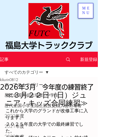
ME
NU
FUTC
福島大学トラッククラブ
記事
新規登録
すべてのカテゴリー
kikurin0812
すべてのカテゴリー
2026年3月 今年度の練習終了
≪３月２２日（日）ジュ
歴代全国大会出場者/中学生
ニア・キッズ合同練習
≫
歴代全国小学生陸上競技交流大会出場者
これから大学のグランドが改修工事に入
2022年度
ります。
２０２５年度の大学での最終練習でし
2021年度
た。
2020年度