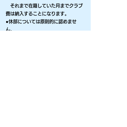
それまで在籍していた月までクラブ
費は納入することになります。
●休部については原則的に認めませ
ん。
●入会金はありません。
なお、トラッククラブのTシャツ
（2,500円）は全員購入していただい
ています
その他、クラブグッズについては
こ
ちら
●毎週１度、活動の様子や選手の大会
結果などをのせた通信「ペガサス」を
お渡ししています。
＜退会について＞
退会する場合は、
退会届（ダウンロー