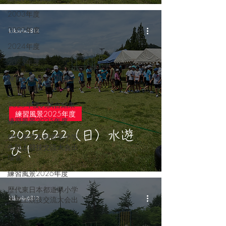
2003年度
2002年度
kikurin0812
2024年度
2023年度
練習風景 2023年度・
2024年度
2025年度の試合結果
練習風景2025年度
練習風景2025年度
2025.6.22（日）水遊
歴代東日本都道県小学
生陸上競技交流大会出
び！
場者
練習風景2026年度
歴代東日本都道県小学
生陸上競技交流大会出
kikurin0812
場者