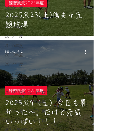
練習風景2025年度
2020年度
2025.8.23(土)信夫ヶ丘
2019年度
競技場
2018年度
2017年度
2016年度
kikurin0812
2015年度
2014年度
2013年度
2012年度
練習風景2025年度
2010年度～2011年度
2008年度～2009年度
2025.8.9（土）今日も暑
2006年度～2007年度
かった～。だけど元気
2004年度～2005年度
いっぱい！！！
過去の練習風景