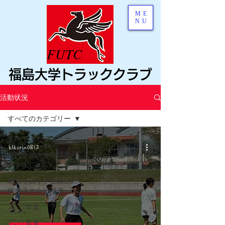
ME
NU
FUTC
福島大学トラッククラブ
活動状況
すべてのカテゴリー
すべてのカテゴリー
kikurin0812
歴代全国大会出場者/
中学生
歴代全国小学生陸上競
技交流大会出場者
2022年度
2021年度